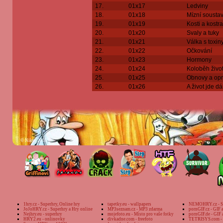
17.
01x17
Ledviny
18.
01x18
Mízní sousta
19.
01x19
Kosti a kostra
20.
01x20
Svaly a tuky
21.
01x21
Válka s toxin
22.
01x22
Očkování
23.
01x23
Hormony
24.
01x24
Koloběh živo
25.
01x25
Obnovy a op
26.
01x26
A život jde dá
©
Nikee 2005
1hry.cz - Superhry, Online hry
tapetky.eu - wallpapers
NEMOHRY.cz - Su
JoJoHRY.cz - Superhry a Hry online
MP3seznam.cz - MP3 zdarma
pornGIF.cz - GIF 
Nejhry.eu - superhry
mojefoto.eu - Místo pro vaše fotky
pornGIF.de - GIF
HRY2.eu - onlinovky
divkadne.com - freefoto
TETRISYS.com - 