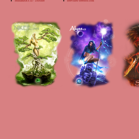
SeznamHRY.cz - 1000her
freevideo-freefoto.com