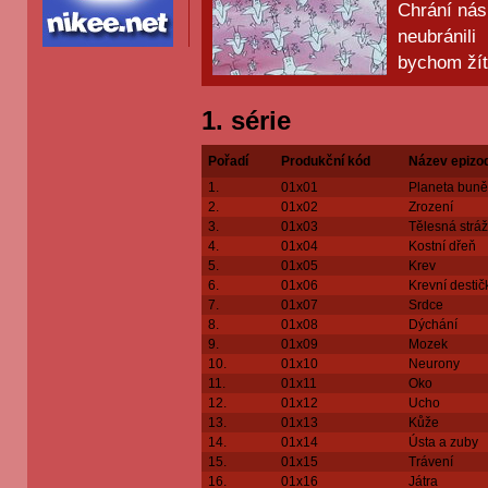
Chrání nás
neubráni
bychom žít
1. série
Pořadí
Produkční kód
Název epizo
1.
01x01
Planeta buně
2.
01x02
Zrození
3.
01x03
Tělesná stráž
4.
01x04
Kostní dřeň
5.
01x05
Krev
6.
01x06
Krevní destič
7.
01x07
Srdce
8.
01x08
Dýchání
9.
01x09
Mozek
10.
01x10
Neurony
11.
01x11
Oko
12.
01x12
Ucho
13.
01x13
Kůže
14.
01x14
Ústa a zuby
15.
01x15
Trávení
16.
01x16
Játra