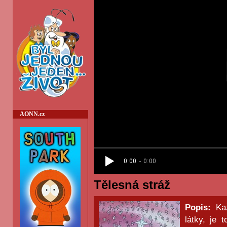
AONN.cz
Tělesná stráž
Popis:
Kaž
látky, je 